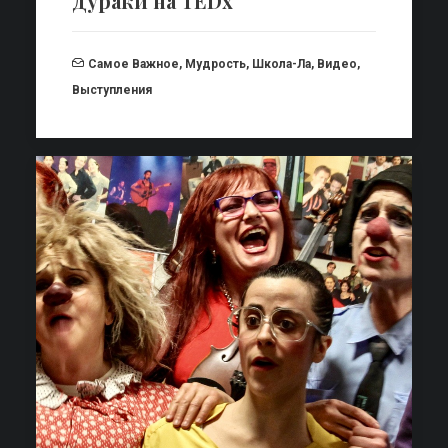
Дураки на TEDx
Самое Важное
,
Мудрость
,
Школа-Ла
,
Видео
,
Выступления